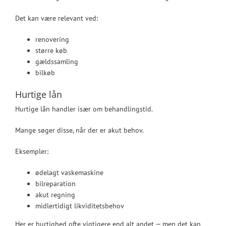
Det kan være relevant ved:
renovering
større køb
gældssamling
bilkøb
Hurtige lån
Hurtige lån handler især om behandlingstid.
Mange søger disse, når der er akut behov.
Eksempler:
ødelagt vaskemaskine
bilreparation
akut regning
midlertidigt likviditetsbehov
Her er hurtighed ofte vigtigere end alt andet — men det kan