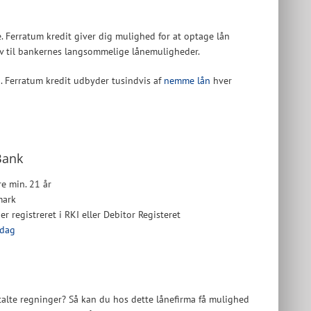
. Ferratum kredit giver dig mulighed for at optage lån
tiv til bankernes langsommelige lånemuligheder.
n. Ferratum kredit udbyder tusindvis af
nemme lån
hver
Bank
e min. 21 år
mark
er registreret i RKI eller Debitor Registeret
 dag
talte regninger? Så kan du hos dette lånefirma få mulighed