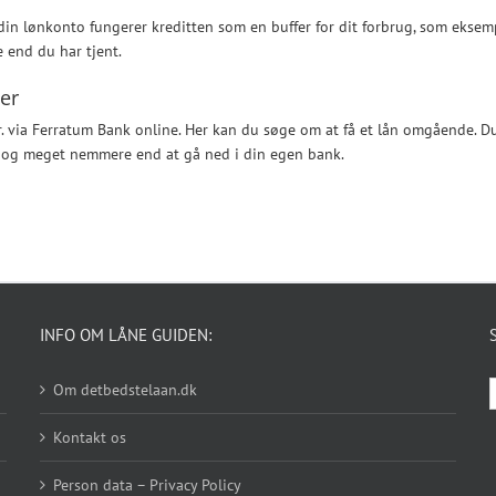
din lønkonto fungerer kreditten som en buffer for dit forbrug, som eksemp
e end du har tjent.
ner
 via Ferratum Bank online. Her kan du søge om at få et lån omgående. D
, og meget nemmere end at gå ned i din egen bank.
INFO OM LÅNE GUIDEN:
Om detbedstelaan.dk
e
Kontakt os
Person data – Privacy Policy