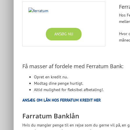
Ferr
Hos Fe
mellem
Hvor d
ANSØG NU
måned
Få masser af fordele med Ferratum Bank:
Opret en kredit nu.
Modtag dine penge hurtigt.
Altid mulighed for fleksibel afbetaling!.
ANSÆG OM LÅN HOS FERRATUM KREDIT HER
Farratum Banklån
Hvis du mangler penge til en rejse som du gerne vil på, en 