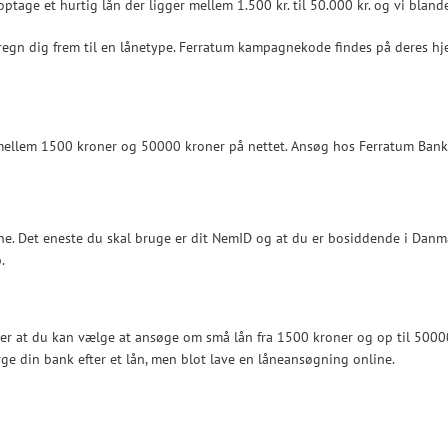
ptage et hurtig lån der ligger mellem 1.500 kr. til 50.000 kr. og vi blande
gn dig frem til en lånetype. Ferratum kampagnekode findes på deres hjem
mellem 1500 kroner og 50000 kroner på nettet. Ansøg hos Ferratum Bank 
ine. Det eneste du skal bruge er dit NemID og at du er bosiddende i Danm
.
der at du kan vælge at ansøge om små lån fra 1500 kroner og op til 50000
rge din bank efter et lån, men blot lave en låneansøgning online.