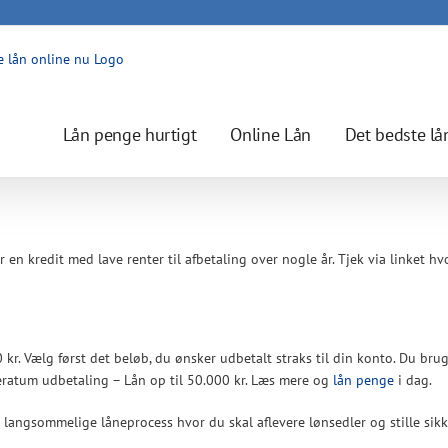
Lån penge hurtigt
Online Lån
Det bedste lå
r en kredit med lave renter til afbetaling over nogle år. Tjek via linket h
 kr. Vælg først det beløb, du ønsker udbetalt straks til din konto. Du b
Feratum udbetaling – Lån op til 50.000 kr. Læs mere og
lån penge
i dag.
ns langsommelige låneprocess hvor du skal aflevere lønsedler og stille sikk