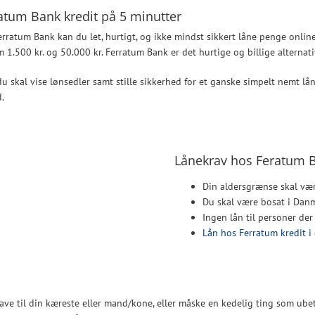
atum Bank kredit på 5 minutter
rratum Bank kan du let, hurtigt, og ikke mindst sikkert låne penge online
 1.500 kr. og 50.000 kr. Ferratum Bank er det hurtige og billige alterna
u skal vise lønsedler samt stille sikkerhed for et ganske simpelt nemt lå
.
Lånekrav hos Feratum 
Din aldersgrænse skal vær
Du skal være bosat i Dan
Ingen lån til personer der 
Lån hos Ferratum kredit i
gave til din kæreste eller mand/kone, eller måske en kedelig ting som ube