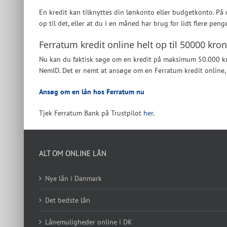
En kredit kan tilknyttes din lønkonto eller budgetkonto. På 
op til det, eller at du i en måned har brug for lidt flere peng
Ferratum kredit online helt op til 50000 kro
Nu kan du faktisk søge om en kredit på maksimum 50.000 kr.
NemID. Det er nemt at ansøge om en Ferratum kredit online
Ansøg om en lån hos Ferratum nu
Tjek Ferratum Bank på Trustpilot
her
.
ALT OM ONLINE LÅN
Nye lån i Danmark
Det bedste lån
Lånemuligheder online i DK